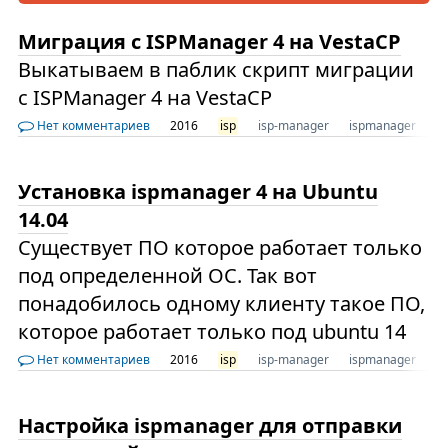
Миграция с ISPManager 4 на VestaCP
Выкатываем в паблик скрипт миграции
с ISPManager 4 на VestaCP
Нет комментариев
2016
isp
isp-manager
ispmanager
i
Установка ispmanager 4 на Ubuntu
14.04
Существует ПО которое работает только
под определенной ОС. Так вот
понадобилось одному клиенту такое ПО,
которое работает только под ubuntu 14
Нет комментариев
2016
isp
isp-manager
ispmanager
i
Настройка ispmanager для отправки