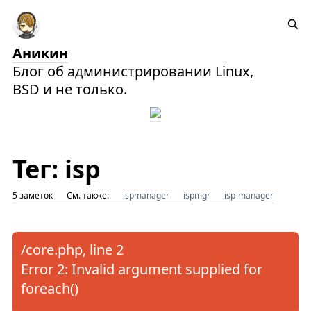
Аникин
Блог об администрировании Linux,
BSD и не только.
Тег: isp
5 заметок
См. также:
ispmanager
ispmgr
isp-manager
/core.php, line 2
Error 2: Invalid argument supplied for
foreach()