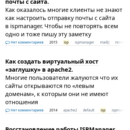
почты с сайта.
Как оказалось многие клиенты не знают
как настроить отправку почты с сайта
в ispmanager. Чтобы не повторять всем
одно и тоже пишу эту заметку
Нет комментариев
2015
isp
ispmanager
mail()
почта
Как создать виртуальный хост
«заглушку» в apache2.
Многие пользователи жалуются что их
сайты открываются по «левым
доменам», к которым они не имеют
отношения
Нет комментариев
2014
apache2
default
isp
ispmanage
Восстановление работы ISPManager