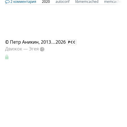
2 комментария
2020
autoconf
libmemcached
memcache
©
Петр Аникин
, 2013
...
2026
РСС
Движок —
Эгея