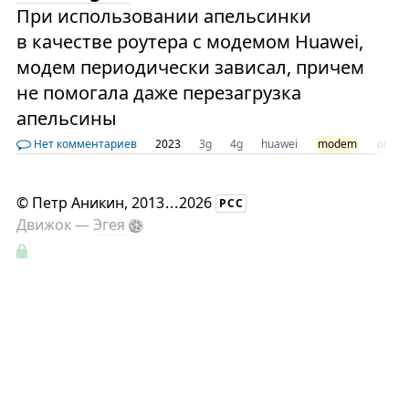
При использовании апельсинки
в качестве роутера с модемом Huawei,
модем периодически зависал, причем
не помогала даже перезагрузка
апельсины
Нет комментариев
2023
3g
4g
huawei
modem
orang
©
Петр Аникин
, 2013
...
2026
РСС
Движок —
Эгея