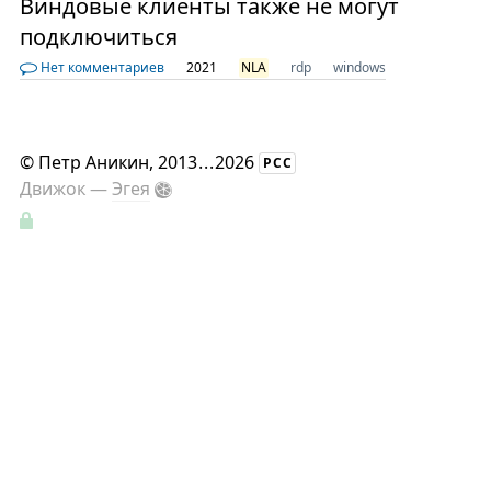
Виндовые клиенты также не могут
подключиться
Нет комментариев
2021
NLA
rdp
windows
©
Петр Аникин
, 2013
...
2026
РСС
Движок —
Эгея