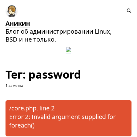
Аникин
Блог об администрировании Linux,
BSD и не только.
Тег: password
1 заметка
/core.php, line 2
Error 2: Invalid argument supplied for
foreach()