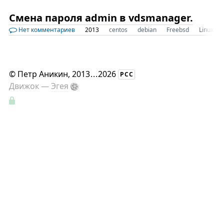
Смена пароля admin в vdsmanager.
Нет комментариев
2013
centos
debian
Freebsd
Linux
©
Петр Аникин
, 2013
...
2026
РСС
Движок —
Эгея