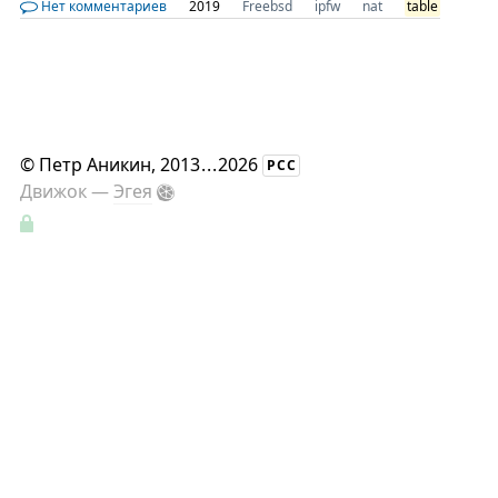
Нет комментариев
2019
Freebsd
ipfw
nat
table
©
Петр Аникин
, 2013
...
2026
РСС
Движок —
Эгея