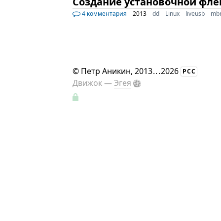
Создание установочной флеш
4 комментария
2013
dd
Linux
liveusb
mb
©
Петр Аникин
, 2013
...
2026
РСС
Движок —
Эгея