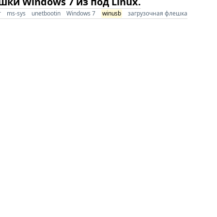
ки Windows 7 из под Linux.
r
ms-sys
unetbootin
Windows 7
winusb
загрузочная флешка