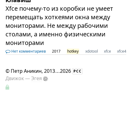
Xfce почему-то из коробки не умеет
перемещать хоткеями окна между
мониторами. Не между рабочими
столами, а именно физическими
мониторами
Нет комментариев
2017
hotkey
xdotool
xfce
xfce4
©
Петр Аникин
, 2013
...
2026
РСС
Движок —
Эгея