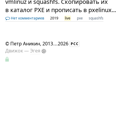
vmlinuz и squashfs. Скопировать их
в каталог PXE и прописать в pxelinux...
Нет комментариев
2019
live
pxe
squashfs
©
Петр Аникин
, 2013
...
2026
РСС
Движок —
Эгея